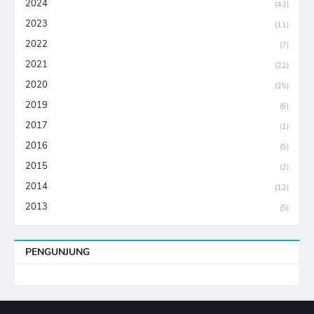
2024
(43)
2023
(11)
2022
(7)
2021
(22)
2020
(25)
2019
(6)
2017
(1)
2016
(5)
2015
(2)
2014
(12)
2013
(5)
PENGUNJUNG