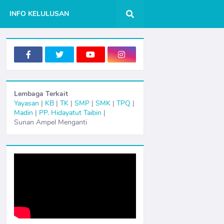
INFO KELULUSAN
Lembaga Terkait
Yayasan
|
KB
|
TK
|
SMP
|
SMK
|
TPQ
|
Madin
|
PP. Hidayatut Taibin
|
Sunan Ampel Menganti