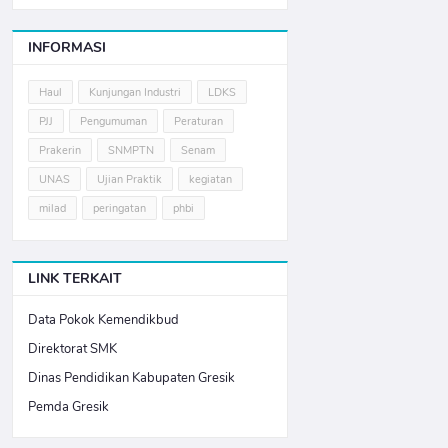
INFORMASI
Haul
Kunjungan Industri
LDKS
PJJ
Pengumuman
Peraturan
Prakerin
SNMPTN
Senam
UNAS
Ujian Praktik
kegiatan
milad
peringatan
phbi
LINK TERKAIT
Data Pokok Kemendikbud
Direktorat SMK
Dinas Pendidikan Kabupaten Gresik
Pemda Gresik