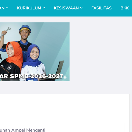
AN
KURIKULUM
KESISWAAN
FASILITAS
BKK
unan Ampel Menganti