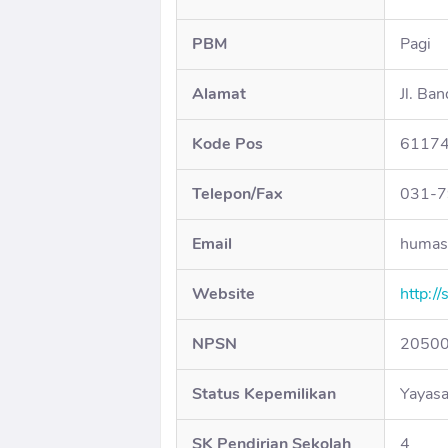
PBM
Pagi
Alamat
Jl. Ba
Kode Pos
6117
Telepon/Fax
031-
Email
humas
Website
http:/
NPSN
2050
Status Kepemilikan
Yayas
SK Pendirian Sekolah
4