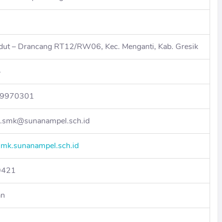
ndut – Drancang RT12/RW06, Kec. Menganti, Kab. Gresik
4
79970301
.smk@sunanampel.sch.id
/smk.sunanampel.sch.id
0421
an