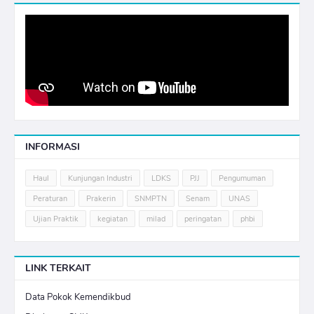
INFORMASI
Haul
Kunjungan Industri
LDKS
PJJ
Pengumuman
Peraturan
Prakerin
SNMPTN
Senam
UNAS
Ujian Praktik
kegiatan
milad
peringatan
phbi
LINK TERKAIT
Data Pokok Kemendikbud